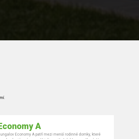
mí.
Economy A
ungalov Economy A patří mezi menší rodinné domky, které