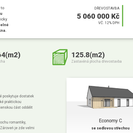
 to
DŘEVOSTAVBA
ou
5 060 000 Kč
icky
VČ. 12% DPH
elné
kna.
64(m2)
125.8(m2)
cha
Zastavěná plocha dřevostavba
é poskytuje dostatek
aké praktickou
enskou část oddělit
Economy C
rochu romantiky,
 Zároveň je zde velmi
se sedlovou střechou