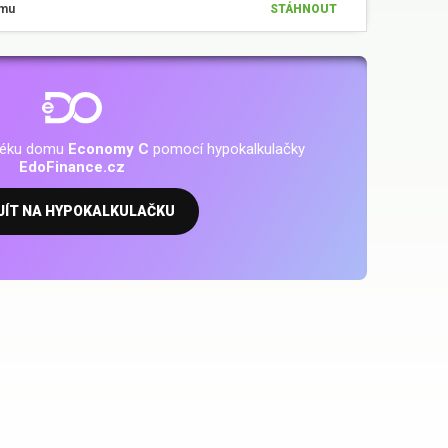
omu
STÁHNOUT
otéku domu
Economy C
pomocí hypokalkulačky
EdoFinance.cz
JÍT NA HYPOKALKULAČKU