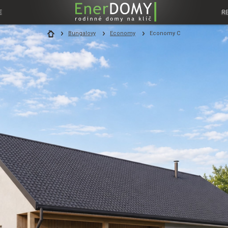
E
R
Bungalovy
Economy
Economy C