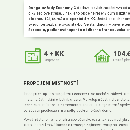
Bungalov řady Economy C
dodává stavbě tradiční vzhled a
díky sedlové střeše. Jinak je to obdélně řešený dům
s užitn
plochou 104,64 m
2
a dispozicí 4 + KK.
Jedná se o ekonom
výhodnou bezbariérovou stavbu. Ve standardní výbavě je
tep
čerpadlo, podlahové topení a nádherná francouzská o
4 + KK
104.
Dispozice
Užitná plo
PROPOJENÍ MÍSTNOSTÍ
Ihned při vstupu do bungalovu Economy C se nachází zádveří, kter
místa na šatní skříň či botník s lavicí. Ve vstupní části naleznete t
technickou místnost a samostatnou toaletu. Dále je možné společ
od zádveří prodloužením chodby soukromé části domu.
Pokud zůstaneme na chvíli u společenské části, tak zde nechybí t
kterou nabízí krbová kamna a rovněž je zajímavý i vstup na terasu.