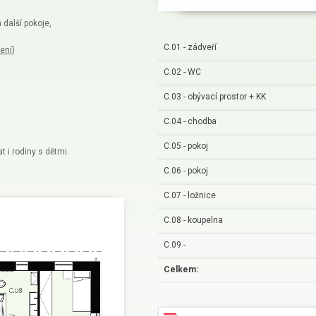
 další pokoje,
C.01 - zádveří
ení
)
C.02 - WC
C.03 - obývací prostor + KK
C.04 - chodba
C.05 - pokoj
 i rodiny s dětmi.
C.06 - pokoj
C.07 - ložnice
C.08 - koupelna
C.09 -
Celkem: