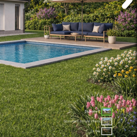
Economy C
Economy C z druhé strany
Za tmy