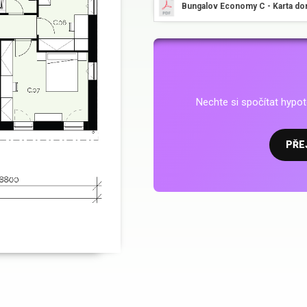
Bungalov Economy C - Karta d
Nechte si spočítat hyp
PŘE