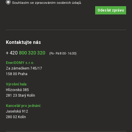
Souhlasím se zpracováním osobních údajů.
Odeslat zprávu
Kontaktujte nás
+ 420
800 320 320
(Po - Pá 8:00 - 16:00)
EnerDOMY s.r.o.
Za zámečkem 745/17
158 00 Praha
Výrobní hala:
Hlízovská 385
281 23 Starý Kolín
Kancelář pro jednání:
Jaselská 912
280 02 Kolín