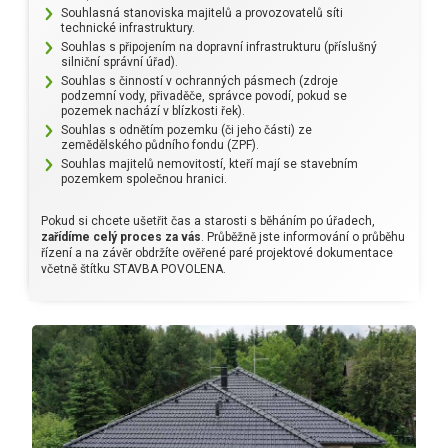
Souhlasná stanoviska majitelů a provozovatelů síti
technické infrastruktury.
Souhlas s připojením na dopravní infrastrukturu (příslušný
silniční správní úřad).
Souhlas s činností v ochranných pásmech (zdroje
podzemní vody, přivaděče, správce povodí, pokud se
pozemek nachází v blízkosti řek).
Souhlas s odnětím pozemku (či jeho části) ze
zemědělského půdního fondu (ZPF).
Souhlas majitelů nemovitostí, kteří mají se stavebním
pozemkem společnou hranici.
Pokud si chcete ušetřit čas a starosti s běháním po úřadech,
zařídíme celý proces za vás
. Průběžně jste informování o průběhu
řízení a na závěr obdržíte ověřené paré projektové dokumentace
včetně štítku STAVBA POVOLENA.