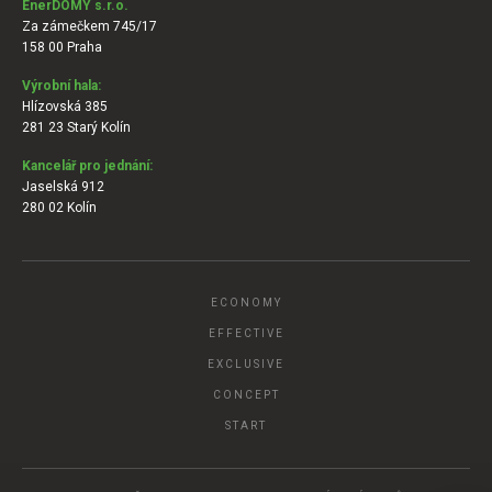
EnerDOMY s.r.o.
Za zámečkem 745/17
158 00 Praha
Výrobní hala:
Hlízovská 385
281 23 Starý Kolín
Kancelář pro jednání:
Jaselská 912
280 02 Kolín
ECONOMY
EFFECTIVE
EXCLUSIVE
CONCEPT
START