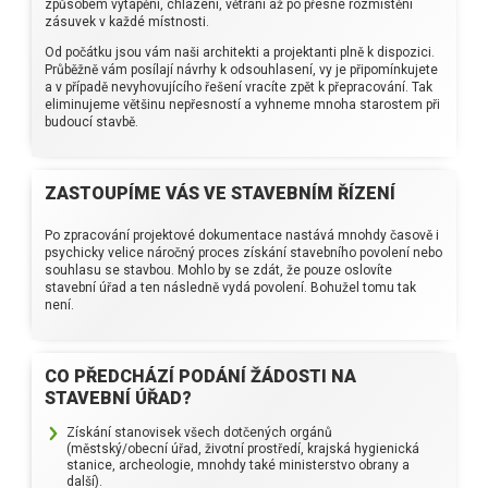
způsobem vytápění, chlazení, větrání až po přesné rozmístění
zásuvek v každé místnosti.
Od počátku jsou vám naši architekti a projektanti plně k dispozici.
Průběžně vám posílají návrhy k odsouhlasení, vy je připomínkujete
a v případě nevyhovujícího řešení vracíte zpět k přepracování. Tak
eliminujeme většinu nepřesností a vyhneme mnoha starostem při
budoucí stavbě.
ZASTOUPÍME VÁS VE STAVEBNÍM ŘÍZENÍ
Po zpracování projektové dokumentace nastává mnohdy časově i
psychicky velice náročný proces získání stavebního povolení nebo
souhlasu se stavbou. Mohlo by se zdát, že pouze oslovíte
stavební úřad a ten následně vydá povolení. Bohužel tomu tak
není.
CO PŘEDCHÁZÍ PODÁNÍ ŽÁDOSTI NA
STAVEBNÍ ÚŘAD?
Získání stanovisek všech dotčených orgánů
(městský/obecní úřad, životní prostředí, krajská hygienická
stanice, archeologie, mnohdy také ministerstvo obrany a
další).