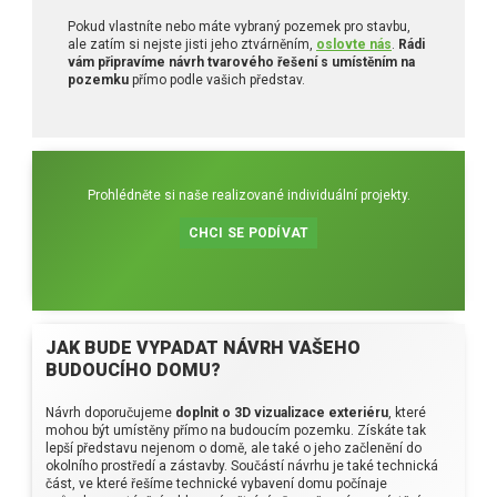
RD Poděbrady
Jak vypadají moderní domy?
Pokud vlastníte nebo máte vybraný pozemek pro stavbu,
Nezávislý stavební dozor Pavel Šimek
ale zatím si nejste jisti jeho ztvárněním,
oslovte nás
.
Rádi
RD Černá U Bohdanče
Seznam úkolů: Co udělat okolo domu na podzim
vám připravíme návrh tvarového řešení s umístěním na
Ohlasy od našich klientů
pozemku
přímo podle vašich představ.
RD Nové Dvory
Jak na nás působí barvy v interiéru?
Stavěli jsme dům pro Terezu Bebarovou
RD Hlízov
Nový rok a nový dům? Pojďte se zabydlet!
Dům pro Marka Ztraceného
RD Mariánovice
Jak zajistit dostatek světla ve všech místnostech
RD Říčany
Výhody a nevýhody bungalovů do L
Prohlédněte si naše realizované individuální projekty.
RD Železná Ruda
Kdy je nejvhodnější začít se stavbou dřevostavby
CHCI SE PODÍVAT
RD Luka nad Jihlavou
Péče o dům na jaře
RD Šestajovice
Co byste měli vědět o projektech domu
RD Senožaty
Domy na klíč, nebo stavět svépomocí?
JAK BUDE VYPADAT NÁVRH VAŠEHO
BUDOUCÍHO DOMU?
Návrh doporučujeme
doplnit o 3D vizualizace exteriéru
, které
mohou být umístěny přímo na budoucím pozemku. Získáte tak
lepší představu nejenom o domě, ale také o jeho začlenění do
okolního prostředí a zástavby. Součástí návrhu je také technická
část, ve které řešíme technické vybavení domu počínaje