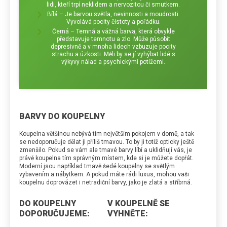
lidi, kteří trpí neklidem a nervozitou či smutkem.
Bílá – Je barvou světla, nevinnosti a moudrosti.
Vyvolává pocity čistoty a pořádku.
Černá – Temná a vážná barva, která obvykle
představuje temnotu a zlo. Může působit
depresivně a v mnoha lidech vzbuzuje pocity
strachu a úzkosti. Měli by se jí vyhýbat lidé s
výkyvy nálad a psychickými potížemi.
BARVY DO KOUPELNY
Koupelna většinou nebývá tím největším pokojem v domě, a tak
se nedoporučuje dělat ji příliš tmavou. To by ji totiž opticky ještě
zmenšilo. Pokud se vám ale tmavé barvy líbí a uklidňují vás, je
právě koupelna tím správným místem, kde si je můžete dopřát.
Moderní jsou například tmavě šedé koupelny se světlým
vybavením a nábytkem. A pokud máte rádi luxus, mohou vaši
koupelnu doprovázet i netradiční barvy, jako je zlatá a stříbrná.
DO KOUPELNY
V KOUPELNĚ SE
DOPORUČUJEME:
VYHNĚTE: