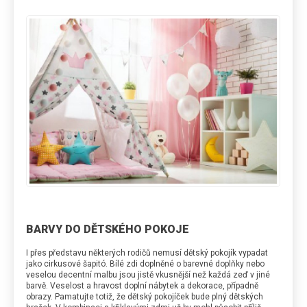
BARVY DO DĚTSKÉHO POKOJE
I přes představu některých rodičů nemusí dětský pokojík vypadat
jako cirkusové šapitó. Bílé zdi doplněné o barevné doplňky nebo
veselou decentní malbu jsou jistě vkusnější než každá zeď v jiné
barvě. Veselost a hravost doplní nábytek a dekorace, případně
obrazy. Pamatujte totiž, že dětský pokojíček bude plný dětských