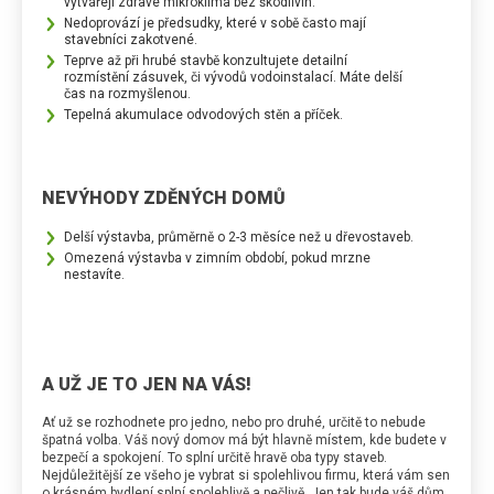
vytvářejí zdravé mikroklima bez škodlivin.
Nedoprovází je předsudky, které v sobě často mají
stavebníci zakotvené.
Teprve až při hrubé stavbě konzultujete detailní
rozmístění zásuvek, či vývodů vodoinstalací. Máte delší
čas na rozmyšlenou.
Tepelná akumulace odvodových stěn a příček.
NEVÝHODY ZDĚNÝCH DOMŮ
Delší výstavba, průměrně o 2-3 měsíce než u dřevostaveb.
Omezená výstavba v zimním období, pokud mrzne
nestavíte.
A UŽ JE TO JEN NA VÁS!
Ať už se rozhodnete pro jedno, nebo pro druhé, určitě to nebude
špatná volba. Váš nový domov má být hlavně místem, kde budete v
bezpečí a spokojení. To splní určitě hravě oba typy staveb.
Nejdůležitější ze všeho je vybrat si spolehlivou firmu, která vám sen
o krásném bydlení splní spolehlivě a pečlivě. Jen tak bude váš dům