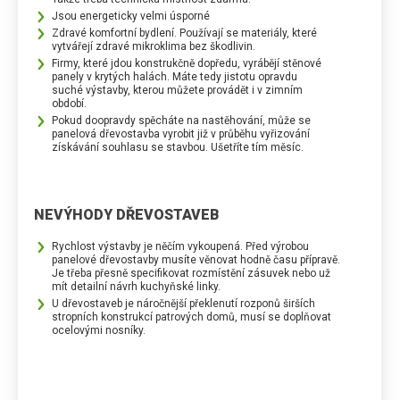
Jsou energeticky velmi úsporné
Zdravé komfortní bydlení. Používají se materiály, které
vytvářejí zdravé mikroklima bez škodlivin.
Firmy, které jdou konstrukčně dopředu, vyrábějí stěnové
panely v krytých halách. Máte tedy jistotu opravdu
suché výstavby, kterou můžete provádět i v zimním
období.
Pokud doopravdy spěcháte na nastěhování, může se
panelová dřevostavba vyrobit již v průběhu vyřizování
získávání souhlasu se stavbou. Ušetříte tím měsíc.
NEVÝHODY DŘEVOSTAVEB
Rychlost výstavby je něčím vykoupená. Před výrobou
panelové dřevostavby musíte věnovat hodně času přípravě.
Je třeba přesně specifikovat rozmístění zásuvek nebo už
mít detailní návrh kuchyňské linky.
U dřevostaveb je náročnější překlenutí rozponů širších
stropních konstrukcí patrových domů, musí se doplňovat
ocelovými nosníky.