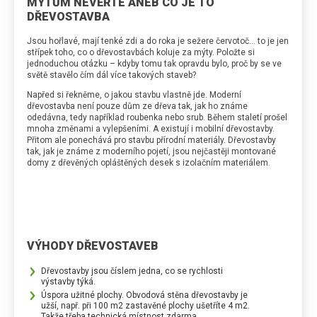
MÝTŮM NEVĚŘTE ANEB CO JE TO
DŘEVOSTAVBA
Jsou hořlavé, mají tenké zdi a do roka je sežere červotoč… to je jen
střípek toho, co o dřevostavbách koluje za mýty. Položte si
jednoduchou otázku – kdyby tomu tak opravdu bylo, proč by se ve
světě stavělo čím dál více takových staveb?
Napřed si řekněme, o jakou stavbu vlastně jde. Moderní
dřevostavba není pouze dům ze dřeva tak, jak ho známe
odedávna, tedy například roubenka nebo srub. Během staletí prošel
mnoha změnami a vylepšeními. A existují i mobilní dřevostavby.
Přitom ale ponechává pro stavbu přírodní materiály. Dřevostavby
tak, jak je známe z moderního pojetí, jsou nejčastěji montované
domy z dřevěných opláštěných desek s izolačním materiálem.
VÝHODY DŘEVOSTAVEB
Dřevostavby jsou číslem jedna, co se rychlosti
výstavby týká.
Úspora užitné plochy. Obvodová stěna dřevostavby je
užší, např. při 100 m2 zastavěné plochy ušetříte 4 m2.
Takže třeba technická místnost zdarma.