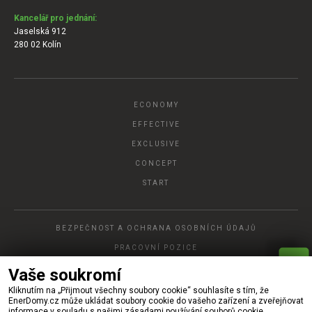
Kancelář pro jednání:
Jaselská 912
280 02 Kolín
ECONOMY
EFFECTIVE
EXCLUSIVE
CONCEPT
START
BEZPEČNOST A OCHRANA OSOBNÍCH ÚDAJŮ
PRACOVNÍ POZICE
P
A
Vaše soukromí
R
Y
C
H
L
Á
O
P
T
Á
V
K
Kliknutím na „Přijmout všechny soubory cookie“ souhlasíte s tím, že
© 2022, Ener DOMY, s.r.o.
EnerDomy.cz může ukládat soubory cookie do vašeho zařízení a zveřejňovat
informace v souladu s našimi zásadami používání souborů cookie.