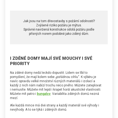
Jak jsou na tom dřevostavby s požární odolností?
Zvýšené riziko požáru je mýtus.
Správně navržená konstrukce odolá požáru podle
přísných norem podobně jako zděný dům.
I ZDĚNÉ DOMY MAJÍ SVÉ MOUCHY I SVÉ
PRIORITY
Na zděné domy nedá leckdo dopustit. Lidem se líbí to
pomyšlení, že mají kolem sebe „pořádnou cihlu“. K výběru je
navíc opravdu velké množství různých materiálů i izolací a
každý z nich nám nabízí trochu něco jiného. Můžete zateplovat
i nemusíte. Můžete mít lepší i krapet horší akustické vlastnosti.
Můžete mít patro i
bungalov
. Variabilita zděných domů nezná
mezí.
Ale každá mince má dvě strany a každý materiál své výhody i
nevýhody. A to se týká i zděných domů.