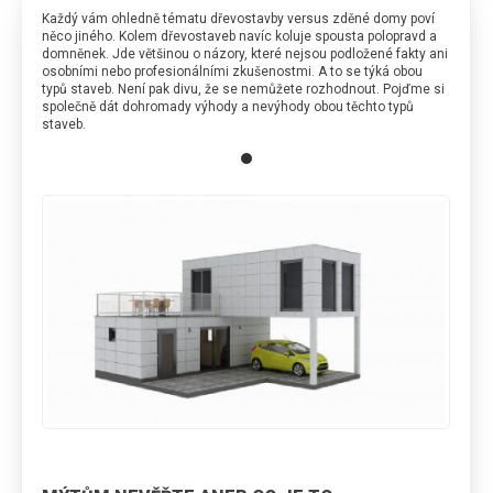
RD Poděbrady
Jak vypadají moderní domy?
Každý vám ohledně tématu dřevostavby versus zděné domy poví
Nezávislý stavební dozor Pavel Šimek
něco jiného. Kolem dřevostaveb navíc koluje spousta polopravd a
RD Černá U Bohdanče
Seznam úkolů: Co udělat okolo domu na podzim
domněnek. Jde většinou o názory, které nejsou podložené fakty ani
Ohlasy od našich klientů
osobními nebo profesionálními zkušenostmi. A to se týká obou
RD Nové Dvory
Jak na nás působí barvy v interiéru?
typů staveb. Není pak divu, že se nemůžete rozhodnout. Pojďme si
Stavěli jsme dům pro Terezu Bebarovou
společně dát dohromady výhody a nevýhody obou těchto typů
RD Hlízov
Nový rok a nový dům? Pojďte se zabydlet!
staveb.
Dům pro Marka Ztraceného
RD Mariánovice
Jak zajistit dostatek světla ve všech místnostech
RD Říčany
Výhody a nevýhody bungalovů do L
RD Železná Ruda
Kdy je nejvhodnější začít se stavbou dřevostavby
RD Luka nad Jihlavou
Péče o dům na jaře
RD Šestajovice
Co byste měli vědět o projektech domu
RD Senožaty
Domy na klíč, nebo stavět svépomocí?