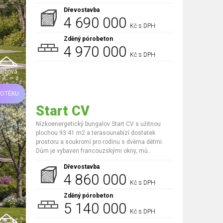
Dřevostavba
4 690 000
Kč s DPH
Zděný pórobeton
4 970 000
Kč s DPH
albová
POTÉKU
Start CV
Nízkoenergetický bungalov Start CV s užitnou
plochou 93.41 m2 a terasounabízí dostatek
prostoru a soukromí pro rodinu s dvěma dětmi.
Dům je vybaven francouzskými okny, mů..
Dřevostavba
4 860 000
Kč s DPH
Zděný pórobeton
5 140 000
Kč s DPH