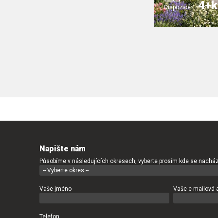
4+k
Dispozice:
Napište nám
Působíme v následujících okresech, vyberte prosím kde se nacház
Vaše jméno
Vaše e-mailová 
Telefon