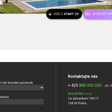
k
Střecha:
V
VÍCE O
START CV
SPOČÍTAT HY
Kontaktujte nás
í váš stavební pozemek.
+ 420
800 320 320
(Po - P
EnerDOMY s.r.o.
adresa
Za zámečkem 745/17
158 00 Praha