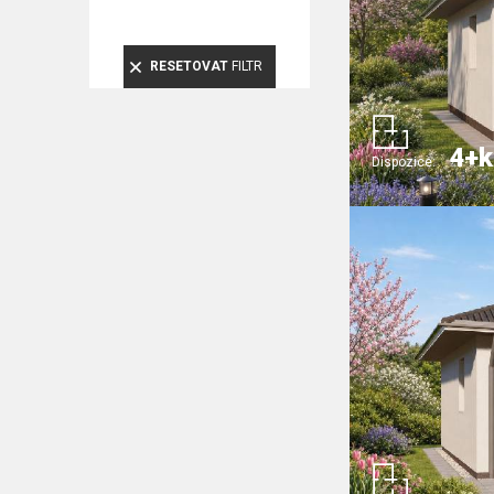
RESETOVAT
FILTR
4+k
Dispozice: