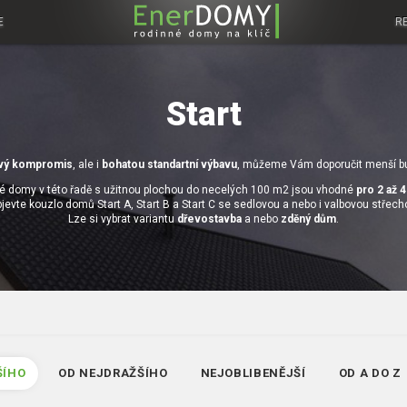
E
R
Start
vý kompromis
, ale i
bohatou standartní výbavu
, můžeme Vám doporučit menší b
é domy v této řadě s užitnou plochou do necelých 100 m2 jsou vhodné
pro 2 až 
jevte kouzlo domů Start A, Start B a Start C se sedlovou a nebo i valbovou střech
Lze si vybrat variantu
dřevostavba
a nebo
zděný dům
.
ŠÍHO
OD NEJDRAŽŠÍHO
NEJOBLIBENĚJŠÍ
OD A DO Z