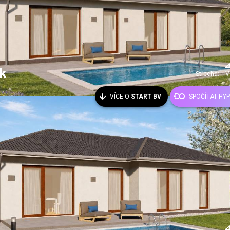
k
Střecha:
V
VÍCE O
START BV
SPOČÍTAT HY