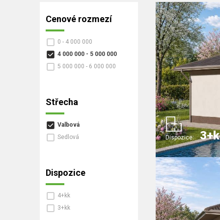
Cenové rozmezí
0 - 4 000 000
4 000 000 - 5 000 000
5 000 000 - 6 000 000
Střecha
Valbová
3+k
Sedlová
Dispozice:
Dispozice
4+kk
3+kk