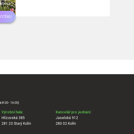
albová
POTÉKU
á 8:00 - 16:00)
Výrobní hala:
Kancelář pro jednání:
Hlízovská 385
Jaselská 912
281 23 Starý Kolín
280 02 Kolín