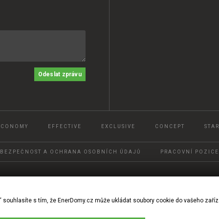
Odeslat zprávu
ECONOMY
EFFECTIVE
EXCLUSIVE
CONCEPT
STAR
BEZPEČNOST A OCHRANA OSOBNÍCH ÚDAJŮ
PRACOVNÍ POZICE
© 2022, Ener DOMY, s.r.o.
“ souhlasíte s tím, že EnerDomy.cz může ukládat soubory cookie do vašeho zaříz