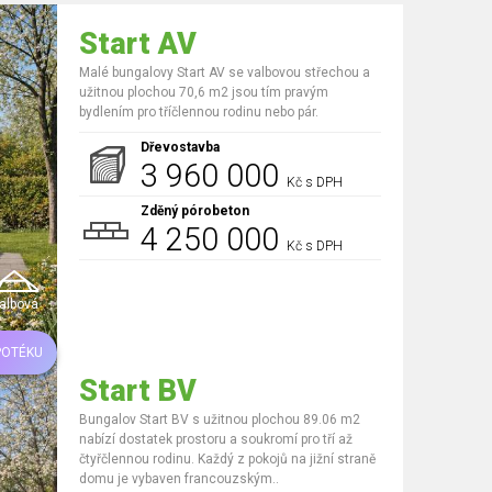
Start AV
Malé bungalovy Start AV se valbovou střechou a
užitnou plochou 70,6 m2 jsou tím pravým
bydlením pro tříčlennou rodinu nebo pár.
Dřevostavba
3 960 000
Kč s DPH
Zděný pórobeton
4 250 000
Kč s DPH
albová
POTÉKU
Start BV
Bungalov Start BV s užitnou plochou 89.06 m2
nabízí dostatek prostoru a soukromí pro tří až
čtyřčlennou rodinu. Každý z pokojů na jižní straně
domu je vybaven francouzským..