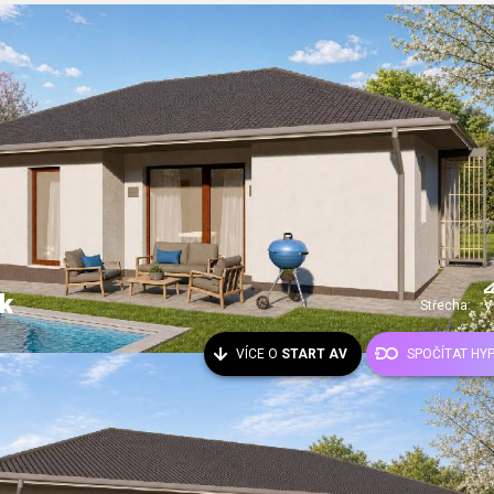
k
Střecha:
V
VÍCE O
START AV
SPOČÍTAT HY