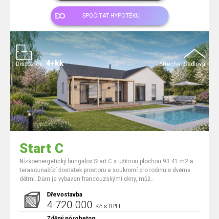
SPOČÍTAT HYPOTÉKU
4+kk
Dispozice:
Střecha:
Sedlová
Start C
Nízkoenergetický bungalov Start C s užitnou plochou 93.41 m2 a
terasounabízí dostatek prostoru a soukromí pro rodinu s dvěma
dětmi. Dům je vybaven francouzskými okny, můž..
Dřevostavba
4 720 000
Kč s DPH
Zděný pórobeton