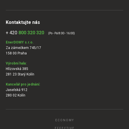
Kontaktujte nás
+ 420
800 320 320
(Po - Pá 8:00 - 16:00)
EnerDOMY s.r.o.
Za zámečkem 745/17
158 00 Praha
Výrobní hala:
Hlízovská 385
281 23 Starý Kolín
Kancelář pro jednání:
Jaselská 912
280 02 Kolín
ECONOMY
EFFECTIVE