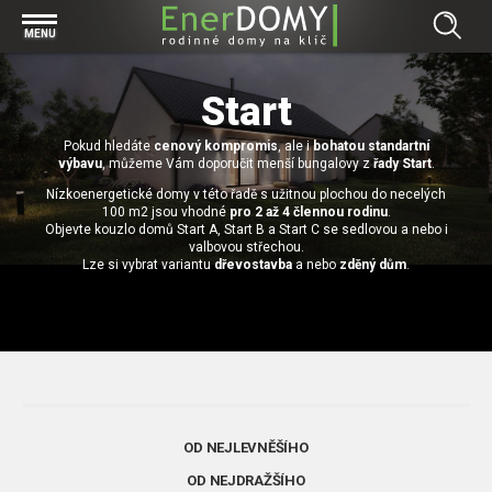
Prohlížet vše v kategorii Bungalovy
MENU
Start
Concept
Start
Prohlížet vše v kategorii Projekty
Exclusive
Pokud hledáte
Individuální projekty
cenový kompromis
, ale i
bohatou standartní
Effective
Prohlížet vše v kategorii Technologie
výbavu
, můžeme Vám doporučit menší bungalovy z
řady Start
.
Typové řešení
Economy
Nízkoenergetické domy v této řadě s užitnou plochou do necelých
Základová deska
100 m2 jsou vhodné
pro 2 až 4 člennou rodinu
.
Prohlížet vše v kategorii Kontakt
Objevte kouzlo domů Start A, Start B a Start C se sedlovou a nebo i
Technologie domu
Pracovní pozice
valbovou střechou.
Prohlížet vše v kategorii Magazín
Lze si vybrat variantu
dřevostavba
a nebo
zděný dům
.
Zděné domy na klíč
Bezpečnost a ochrana osobních údajů
Financování výstavby rodinného domu
Dřevostavby
7 důvodů, proč si zvolit bungalov
Prohlížet vše v kategorii Realizace
Vytvořili jsme pro Vás nové stránky
RD Dobrovice
Bungalov, nebo patrový dům? Každý má svá pro a proti
Prohlížet vše v kategorii Reference
RD Sadská
Výhody a nevýhody dřevostaveb a zděných domů
OD NEJLEVNĚŠÍHO
Za jeden den pod střechou
RD Zhoř u Jihlavy
Přízemní rodinné domy
OD NEJDRAŽŠÍHO
Video EnerDOMY s.r.o.