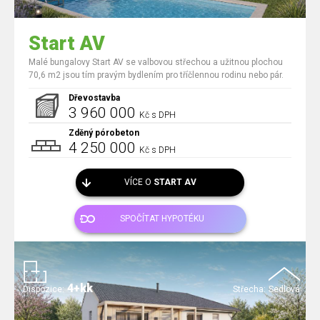
Start AV
Malé bungalovy Start AV se valbovou střechou a užitnou plochou
70,6 m2 jsou tím pravým bydlením pro tříčlennou rodinu nebo pár.
Dřevostavba
3 960 000
Kč s DPH
Zděný pórobeton
4 250 000
Kč s DPH
VÍCE O
START AV
SPOČÍTAT HYPOTÉKU
4+kk
Dispozice:
Střecha:
Sedlová