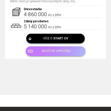
dětmi. Dům je vybaven francouzskými okny, mů..
Dřevostavba
4 860 000
Kč s DPH
Zděný pórobeton
5 140 000
Kč s DPH
VÍCE O
START CV
SPOČÍTAT HYPOTÉKU