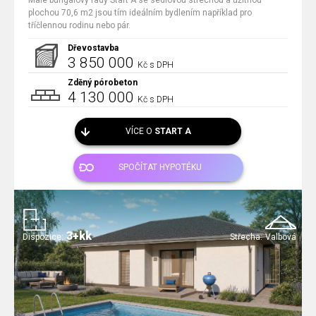
Malé bungalovy řady Start A se sedlovou střechou a užitnou
plochou 70,6 m2 jsou tím ideálním bydlením například pro
tříčlennou rodinu nebo pár.
Dřevostavba
3 850 000
Kč s DPH
Zděný pórobeton
4 130 000
Kč s DPH
VÍCE O
START A
SPOČÍTAT HYPOTÉKU
3+kk
Dispozice:
Střecha:
Valbová