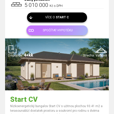
5 010 000
Kč s DPH
VÍCE O
START C
SPOČÍTAT HYPOTÉKU
4+kk
Dispozice:
Střecha:
Valbová
Start CV
Nízkoenergetický bungalov Start CV s užitnou plochou 93.41 m2 a
terasounabízí dostatek prostoru a soukromí pro rodinu s dvěma