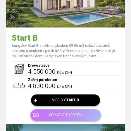
Start B
Bungalov Start B s užitnou plochou 89.06 m2 nabízí dostatek
prostoru a soukromí pro tří až čtyřčlennou rodinu. Každý z pokojů
na jižní straně domu je vybaven francouzskými okny, ..
Dřevostavba
4 550 000
Kč s DPH
Zděný pórobeton
4 830 000
Kč s DPH
VÍCE O
START B
SPOČÍTAT HYPOTÉKU