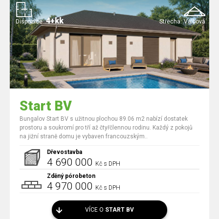
4+kk
Dispozice:
Střecha:
Valbová
Start BV
Bungalov Start BV s užitnou plochou 89.06 m2 nabízí dostatek
prostoru a soukromí pro tří až čtyřčlennou rodinu. Každý z pokojů
na jižní straně domu je vybaven francouzským..
Dřevostavba
4 690 000
Kč s DPH
Zděný pórobeton
4 970 000
Kč s DPH
VÍCE O
START BV