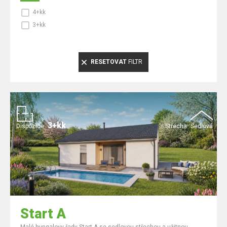
4+kk
3+kk
RESETOVAT
FILTR
3+kk
Dispozice:
Střecha:
Sedlová
Start A